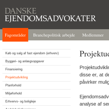
Fagområder
Branchepolitisk arbejde
Medlemmer
Projektu
Køb og salg af fast ejendom (erhverv)
Byggeri- og anlægsopgaver
Projektudvikl
Finansiering
disse er, at d
Projektudvikling
påvirker muli
Planforhold
Miljøforhold
Ejendomsadvo
Erhvervs- og boligleje
analyse af se