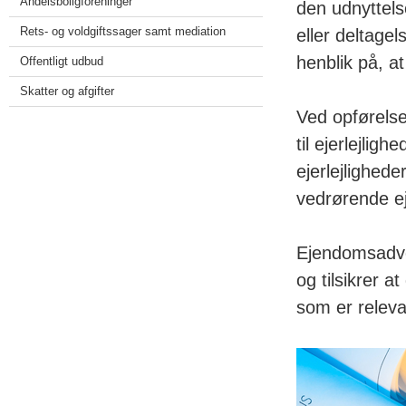
Andelsboligforeninger
den udnyttels
Rets- og voldgiftssager samt mediation
eller deltage
henblik på, 
Offentligt udbud
Skatter og afgifter
Ved opførelse
til ejerlejli
ejerlejlighed
vedrørende ej
Ejendomsadvo
og tilsikrer a
som er relev